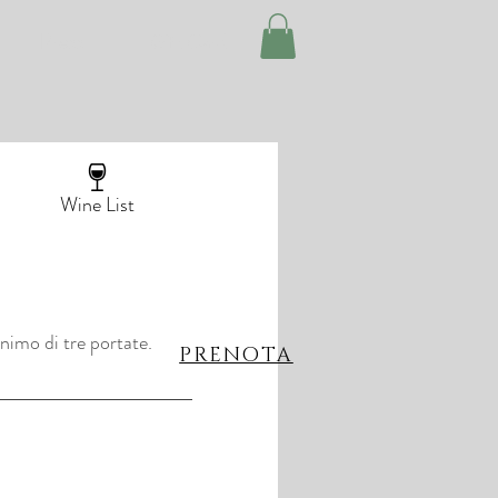
Press
Gift Card
Wine List
nimo di tre portate.
PRENOTA