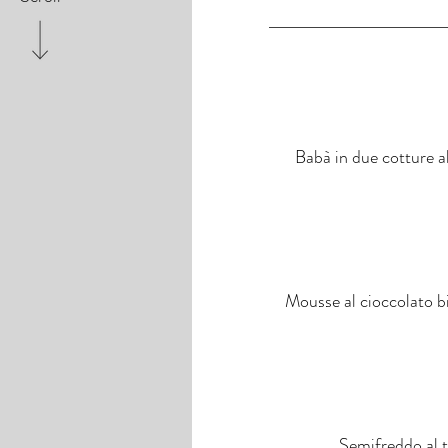
Babà in due cotture al
Mousse al cioccolato bi
Semifreddo al t