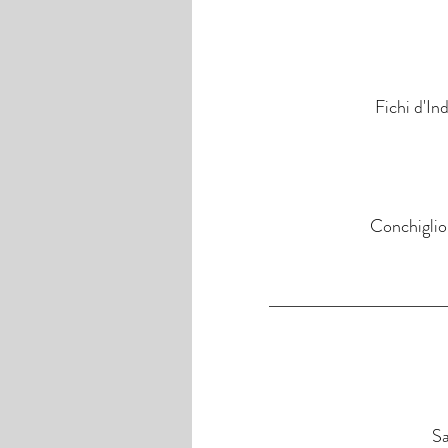
Fichi d'In
Conchiglion
Sa