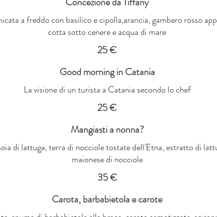
Concezione da Tiffany
cata a freddo con basilico e cipolla,arancia, gambero rosso appa
cotta sotto cenere e acqua di mare
25 €
Good morning in Catania
La visione di un turista a Catania secondo lo chef
25 €
Mangiasti a nonna?
a di lattuga, terra di nocciole tostate dell'Etna, estratto di lat
maionese di nocciole
35 €
Carota, barbabietola e carote
te, spuma di barbabietole alla brace, carote osmotizzate, sciropp