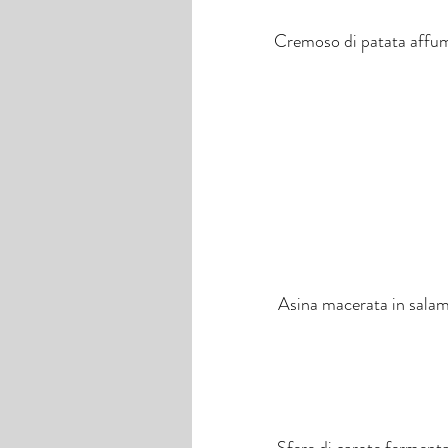
Cremoso di patata affumi
Asina macerata in salamoi
Sfere di carote fermenta