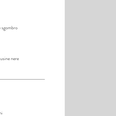
 e sgombro
susine nere
ni