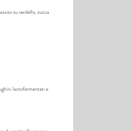
ssito su verdello, zucca
tughini lactofermentati e
o di carote alla senape,