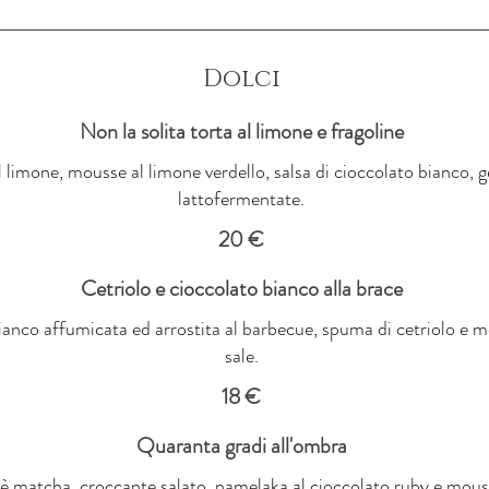
Dolci
Non la solita torta al limone e fragoline
 limone, mousse al limone verdello, salsa di cioccolato bianco, gel
lattofermentate.
20 €
Cetriolo e cioccolato bianco alla brace
anco affumicata ed arrostita al barbecue, spuma di cetriolo e me
sale.
18 €
Quaranta gradi all'ombra
è matcha, croccante salato, namelaka al cioccolato ruby e mousse