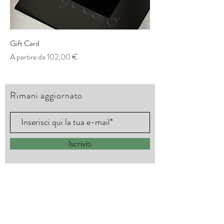
Gift Card
Prezzo scontato
A partire da
102,00 €
Rimani aggiornato
Iscriviti
09516936122
Via Giuseppe Verdi 143, 95129