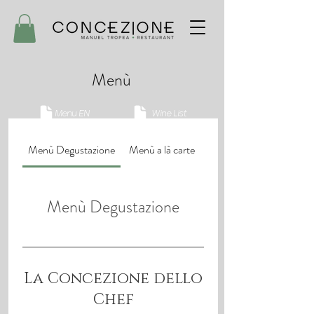
Menù
Menu EN
Wine List
Menù Degustazione
Menù a là carte
Menù Degustazione
La Concezione dello
Chef